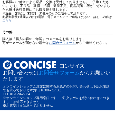
お客様のご都合による返品・交換は受付しておりません。ご了承くださ
い。 なお、不良品、破損、汚損、数量不足、商品間違い等がございまし
たら弊社送料負担にてお取り替え致します。
※返品・交換は、未開封、未使用のものに限らせて頂きます。
商品到着後1週間以内にお電話、電子メールにてご連絡ください。詳しい内容は
こちら
その他
購入後「購入内容のご確認」のメールをお送りします。
万が一メールが届かない場合は
お問合せフォーム
からご連絡ください。
お問い合わせは
お問合せフォーム
からお願いい
たします
オンラインショップご注文に関するお急ぎのお問い合わせは下記お電話
でも承っております(平日10:00～17:00)
TEL 0120-962-034
※オンラインショップ専用窓口です、ご注文以外のお問い合わせにつき
ましては対応できません
※お電話注文は承っておりません