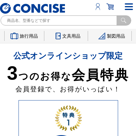
旅行用品
文具用品
製図用品
公式オンラインショップ限定
3
会員特典
つのお得な
会員登録で、お得がいっぱい！