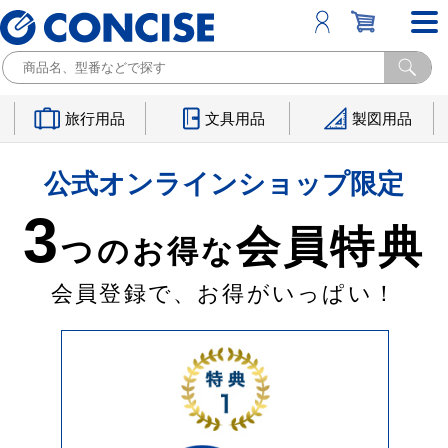
旅行用品
文具用品
製図用品
公式オンラインショップ限定
3
会員特典
つのお得な
会員登録で、お得がいっぱい！