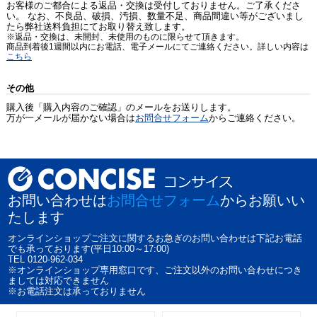
お客様のご都合による返品・交換は受付しておりません。ご了承くださ
い。 なお、不良品、破損、汚損、数量不足、商品間違い等がございまし
たら弊社送料負担にてお取り替え致します。
※返品・交換は、未開封、未使用のものに限らせて頂きます。
商品到着後1週間以内にお電話、電子メールにてご連絡ください。詳しい内容は
こちら
その他
購入後「購入内容のご確認」のメールをお送りします。
万が一メールが届かない場合は
お問合せフォーム
からご連絡ください。
お問い合わせは
お問合せフォーム
からお願いい
たします
オンラインショップご注文に関するお急ぎのお問い合わせは下記お電話
でも承っております(平日10:00～17:00)
TEL 0120-962-034
※オンラインショップ専用窓口です、ご注文以外のお問い合わせにつき
ましては対応できません
※お電話注文は承っておりません