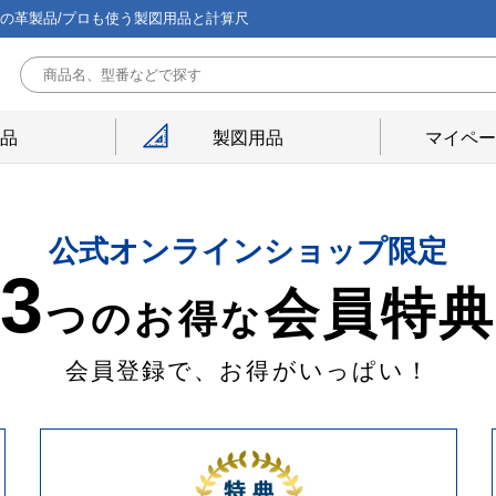
能の革製品/プロも使う製図用品と計算尺
用品
製図用品
マイペー
公式オンラインショップ限定
3
会員特
つのお得な
会員登録で、お得がいっぱい！