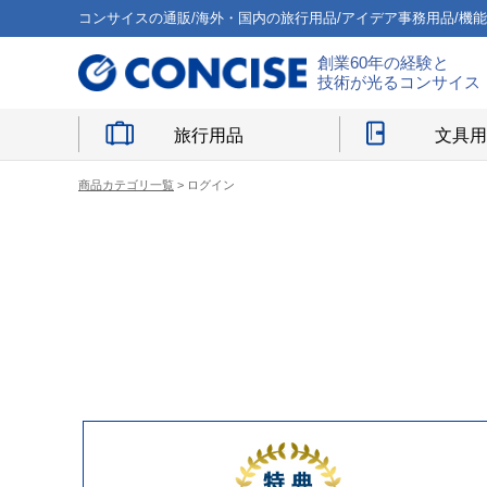
コンサイスの通販/海外・国内の旅行用品/アイデア事務用品/機
創業60年の経験と
技術が光るコンサイス
旅行用品
文具
商品カテゴリ一覧
> ログイン