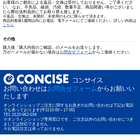
お客様のご都合による返品・交換は受付しておりません。ご了承くださ
い。 なお、不良品、破損、汚損、数量不足、商品間違い等がございまし
たら弊社送料負担にてお取り替え致します。
※返品・交換は、未開封、未使用のものに限らせて頂きます。
商品到着後1週間以内にお電話、電子メールにてご連絡ください。詳しい内容は
こちら
その他
購入後「購入内容のご確認」のメールをお送りします。
万が一メールが届かない場合は
お問合せフォーム
からご連絡ください。
お問い合わせは
お問合せフォーム
からお願いい
たします
オンラインショップご注文に関するお急ぎのお問い合わせは下記お電話
でも承っております(平日10:00～17:00)
TEL 0120-962-034
※オンラインショップ専用窓口です、ご注文以外のお問い合わせにつき
ましては対応できません
※お電話注文は承っておりません