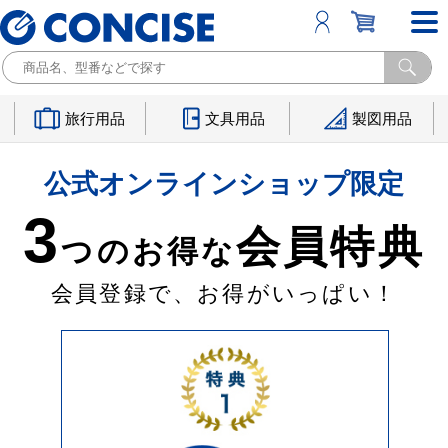
旅行用品
文具用品
製図用品
公式オンラインショップ限定
3
会員特典
つのお得な
会員登録で、お得がいっぱい！