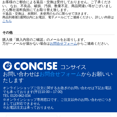
お客様のご都合による返品・交換は受付しておりません。ご了承くださ
い。 なお、不良品、破損、汚損、数量不足、商品間違い等がございまし
たら弊社送料負担にてお取り替え致します。
※返品・交換は、未開封、未使用のものに限らせて頂きます。
商品到着後1週間以内にお電話、電子メールにてご連絡ください。詳しい内容は
こちら
その他
購入後「購入内容のご確認」のメールをお送りします。
万が一メールが届かない場合は
お問合せフォーム
からご連絡ください。
お問い合わせは
お問合せフォーム
からお願いい
たします
オンラインショップご注文に関するお急ぎのお問い合わせは下記お電話
でも承っております(平日10:00～17:00)
TEL 0120-962-034
※オンラインショップ専用窓口です、ご注文以外のお問い合わせにつき
ましては対応できません
※お電話注文は承っておりません