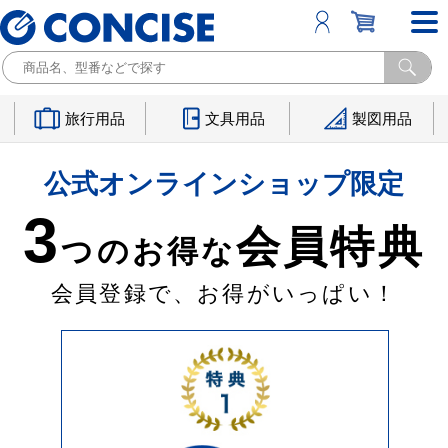
旅行用品
文具用品
製図用品
公式オンラインショップ限定
3
会員特典
つのお得な
会員登録で、お得がいっぱい！