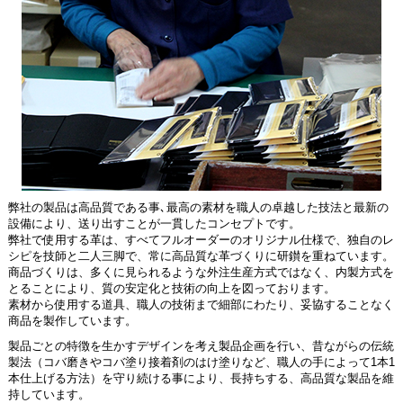
弊社の製品は高品質である事､最高の素材を職人の卓越した技法と最新の
設備により、送り出すことが一貫したコンセプトです。
弊社で使用する革は、すべてフルオーダーのオリジナル仕様で、独自のレ
シピを技師と二人三脚で、常に高品質な革づくりに研鑚を重ねています。
商品づくりは、多くに見られるような外注生産方式ではなく、内製方式を
とることにより、質の安定化と技術の向上を図っております。
素材から使用する道具、職人の技術まで細部にわたり、妥協することなく
商品を製作しています。
製品ごとの特徴を生かすデザインを考え製品企画を行い、昔ながらの伝統
製法（コバ磨きやコバ塗り接着剤のはけ塗りなど、職人の手によって1本1
本仕上げる方法）を守り続ける事により、長持ちする、高品質な製品を維
持しています。