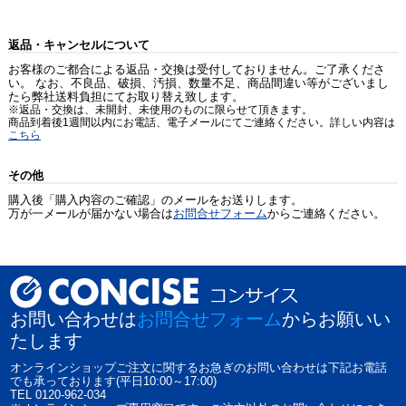
返品・キャンセルについて
お客様のご都合による返品・交換は受付しておりません。ご了承くださ
い。 なお、不良品、破損、汚損、数量不足、商品間違い等がございまし
たら弊社送料負担にてお取り替え致します。
※返品・交換は、未開封、未使用のものに限らせて頂きます。
商品到着後1週間以内にお電話、電子メールにてご連絡ください。詳しい内容は
こちら
その他
購入後「購入内容のご確認」のメールをお送りします。
万が一メールが届かない場合は
お問合せフォーム
からご連絡ください。
お問い合わせは
お問合せフォーム
からお願いい
たします
オンラインショップご注文に関するお急ぎのお問い合わせは下記お電話
でも承っております(平日10:00～17:00)
TEL 0120-962-034