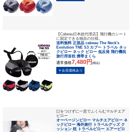
【Cabeau日本総代理店】飛行機のシート
に固定できる独自の仕様。
送料無料 正規品 cabeau The Neck's
Evolution TNE S3 カブー トラベル ネッ
クピロー ネック ピロー 低反発 飛行機枕
旅行用首枕 携帯まくら
7,480円
通常価格
(税込)
口をつけずに一息でふくらむマルチエア
ピロー
オーベージンピロー マルチエアピロー ネ
ックピロー 海外旅行 トラベルグッズ ク
ッション 枕 トラベルピロー エアーピロ