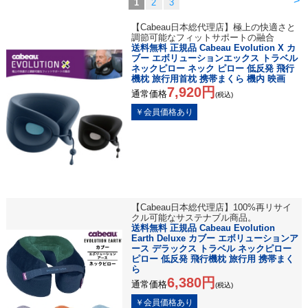
>
1
2
3
【Cabeau日本総代理店】極上の快適さと
調節可能なフィットサポートの融合
送料無料 正規品 Cabeau Evolution X カ
ブー エボリューションエックス トラベル
ネックピロー ネック ピロー 低反発 飛行
機枕 旅行用首枕 携帯まくら 機内 映画
7,920円
通常価格
(税込)
【Cabeau日本総代理店】100%再リサイ
クル可能なサステナブル商品。
送料無料 正規品 Cabeau Evolution
Earth Deluxe カブー エボリューションア
ース デラックス トラベル ネックピロー
ピロー 低反発 飛行機枕 旅行用 携帯まく
ら
6,380円
通常価格
(税込)