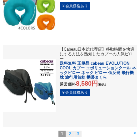
【Cabeau日本総代理店】移動時間を快適
にする方法を熟知したカブーの人気ピロ
ー
送料無料 正規品 cabeau EVOLUTION
COOL カブー エボリューションクール ネ
ックピロー ネック ピロー 低反発 飛行機
枕 旅行用首枕 携帯まくら
8,580円
通常価格
(税込)
>
1
2
3