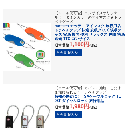
【メール便可能】コンサイスオリジナ
ル！ビタミンカラーのアイマスク★トラ
ベルグッズ
motteco モッテコ アイマスク 旅行用品
トラベルグッズ 快適 安眠グッズ 快眠グ
ッズ 安眠 機内 便利 リラックス 睡眠 快眠
遮光 TTC コンサイス
1,100円
通常価格
(税込)
【メール便可能】カバンに施錠にしたま
ま預けられる！トラベルグッズ
荷物の施錠に！ TSAケーブルロック TL-
03T ダイヤルロック 旅行用品
1,980円
通常価格
(税込)