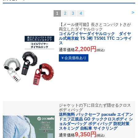
>
1
2
3
4
【メール便可能】長さとコンパクトさが
両立したダイヤルロック
コイルワイヤーダイヤルロック ダイヤ
ル式南京錠 TS 3桁 TS501 TTC コンサイ
ス
2,200円
通常価格
(税込)
ジャケットの下に目立たず隠せるクロス
ボディバッグ
送料無料 パックセーフ pacsafe エイアン
ドエフ正規品 GO テッククロスボディ シ
ョルダーバッグ ボディバッグ 防犯対策
スキミング 自転車 サイクリング
9,350円
通常価格
(税込)