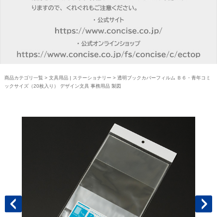
商品カテゴリ一覧
>
文具用品 | ステーショナリー
> 透明ブックカバーフィルム Ｂ６・青年コミ
ックサイズ（20枚入り） デザイン文具 事務用品 製図