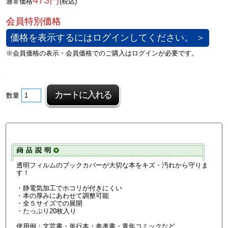
473円
通常価格
(税込)
価格を表示するにはログインしてください。 ＞
数量
透明フィルムのブックカバーが大切な本をキズ・汚れから守りま
す！
・静電気加工でホコリが付きにくい
・本の厚みにあわせて調整可能
・全５サイズでの展開
・たっぷり20枚入り
使用例：文芸書・単行本・参考書・青年コミックなど