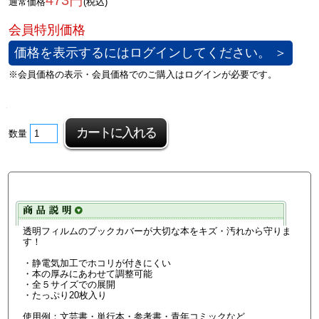
473円
通常価格
(税込)
価格を表示するにはログインしてください。 ＞
数量
透明フィルムのブックカバーが大切な本をキズ・汚れから守りま
す！
・静電気加工でホコリが付きにくい
・本の厚みにあわせて調整可能
・全５サイズでの展開
・たっぷり20枚入り
使用例：文芸書・単行本・参考書・青年コミックなど