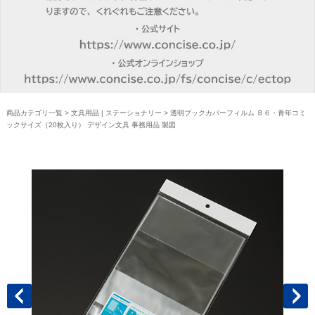
商品カテゴリ一覧
>
文具用品 | ステーショナリー
> 透明ブックカバーフィルム Ｂ６・青年コミ
ックサイズ（20枚入り） デザイン文具 事務用品 製図