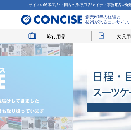
コンサイスの通販/海外・国内の旅行用品/アイデア事務用品/機
創業60年の経験と
技術が光るコンサイス
旅行用品
文具