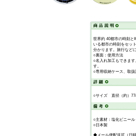
世界約 40都市の時刻
いる都市の時刻をセッ
分かります。旅行など
○裏面：使用方法
○名入れ加工もできます
す。
○専用収納ケース、取扱
○サイズ 直径（約）77
○主素材：塩化ビニール
○日本製
◆メール便配送可（日