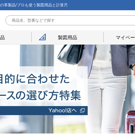
能の革製品/プロも使う製図用品と計算尺
用品
製図用品
マイペー