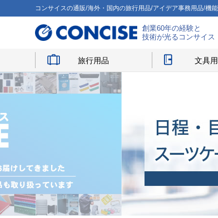
コンサイスの通販/海外・国内の旅行用品/アイデア事務用品/機
創業60年の経験と
技術が光るコンサイス
旅行用品
文具