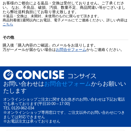
お客様のご都合による返品・交換は受付しておりません。ご了承くださ
い。 なお、不良品、破損、汚損、数量不足、商品間違い等がございまし
たら弊社送料負担にてお取り替え致します。
※返品・交換は、未開封、未使用のものに限らせて頂きます。
商品到着後1週間以内にお電話、電子メールにてご連絡ください。詳しい内容は
こちら
その他
購入後「購入内容のご確認」のメールをお送りします。
万が一メールが届かない場合は
お問合せフォーム
からご連絡ください。
お問い合わせは
お問合せフォーム
からお願いい
たします
オンラインショップご注文に関するお急ぎのお問い合わせは下記お電話
でも承っております(平日10:00～17:00)
TEL 0120-962-034
※オンラインショップ専用窓口です、ご注文以外のお問い合わせにつき
ましては対応できません
※お電話注文は承っておりません