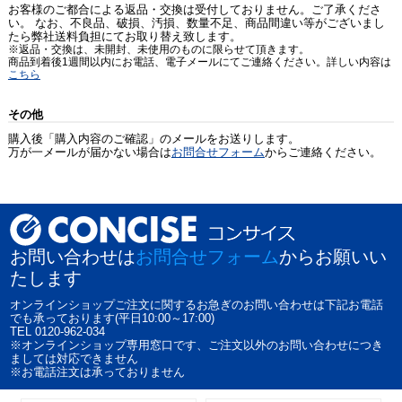
お客様のご都合による返品・交換は受付しておりません。ご了承くださ
い。 なお、不良品、破損、汚損、数量不足、商品間違い等がございまし
たら弊社送料負担にてお取り替え致します。
※返品・交換は、未開封、未使用のものに限らせて頂きます。
商品到着後1週間以内にお電話、電子メールにてご連絡ください。詳しい内容は
こちら
その他
購入後「購入内容のご確認」のメールをお送りします。
万が一メールが届かない場合は
お問合せフォーム
からご連絡ください。
お問い合わせは
お問合せフォーム
からお願いい
たします
オンラインショップご注文に関するお急ぎのお問い合わせは下記お電話
でも承っております(平日10:00～17:00)
TEL 0120-962-034
※オンラインショップ専用窓口です、ご注文以外のお問い合わせにつき
ましては対応できません
※お電話注文は承っておりません