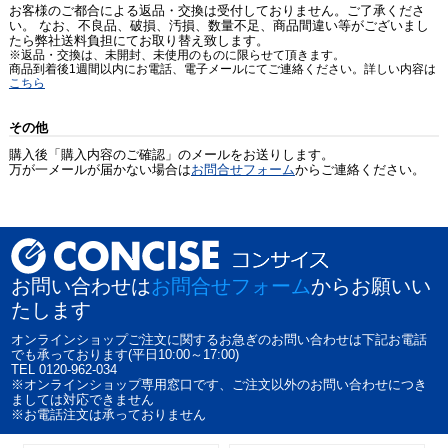
お客様のご都合による返品・交換は受付しておりません。ご了承くださ
い。 なお、不良品、破損、汚損、数量不足、商品間違い等がございまし
たら弊社送料負担にてお取り替え致します。
※返品・交換は、未開封、未使用のものに限らせて頂きます。
商品到着後1週間以内にお電話、電子メールにてご連絡ください。詳しい内容は
こちら
その他
購入後「購入内容のご確認」のメールをお送りします。
万が一メールが届かない場合は
お問合せフォーム
からご連絡ください。
お問い合わせは
お問合せフォーム
からお願いい
たします
オンラインショップご注文に関するお急ぎのお問い合わせは下記お電話
でも承っております(平日10:00～17:00)
TEL 0120-962-034
※オンラインショップ専用窓口です、ご注文以外のお問い合わせにつき
ましては対応できません
※お電話注文は承っておりません