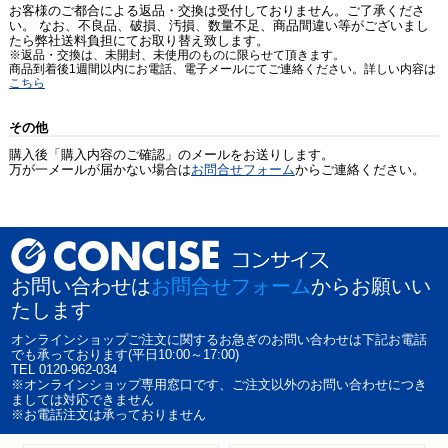
お客様のご都合による返品・交換は受付しておりません。ご了承くださ
い。 なお、不良品、破損、汚損、数量不足、商品間違い等がございまし
たら弊社送料負担にてお取り替え致します。
※返品・交換は、未開封、未使用のものに限らせて頂きます。
商品到着後1週間以内にお電話、電子メールにてご連絡ください。詳しい内容は
こちら
その他
購入後「購入内容のご確認」のメールをお送りします。
万が一メールが届かない場合は
お問合せフォーム
からご連絡ください。
お問い合わせは
お問合せフォーム
からお願いい
たします
オンラインショップご注文に関するお急ぎのお問い合わせは下記お電話
でも承っております(平日10:00～17:00)
TEL 0120-962-034
※オンラインショップ専用窓口です、ご注文以外のお問い合わせにつき
ましては対応できません
※お電話注文は承っておりません