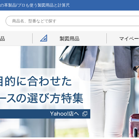
能の革製品/プロも使う製図用品と計算尺
用品
製図用品
マイペー