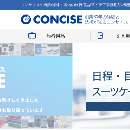
コンサイスの通販/海外・国内の旅行用品/アイデア事務用品/機
創業60年の経験と
技術が光るコンサイス
旅行用品
文具