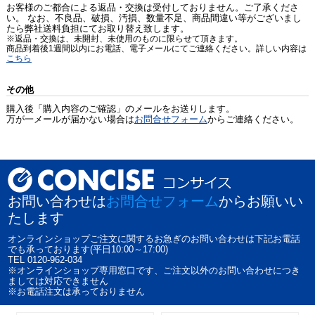
お客様のご都合による返品・交換は受付しておりません。ご了承くださ
い。 なお、不良品、破損、汚損、数量不足、商品間違い等がございまし
たら弊社送料負担にてお取り替え致します。
※返品・交換は、未開封、未使用のものに限らせて頂きます。
商品到着後1週間以内にお電話、電子メールにてご連絡ください。詳しい内容は
こちら
その他
購入後「購入内容のご確認」のメールをお送りします。
万が一メールが届かない場合は
お問合せフォーム
からご連絡ください。
お問い合わせは
お問合せフォーム
からお願いい
たします
オンラインショップご注文に関するお急ぎのお問い合わせは下記お電話
でも承っております(平日10:00～17:00)
TEL 0120-962-034
※オンラインショップ専用窓口です、ご注文以外のお問い合わせにつき
ましては対応できません
※お電話注文は承っておりません