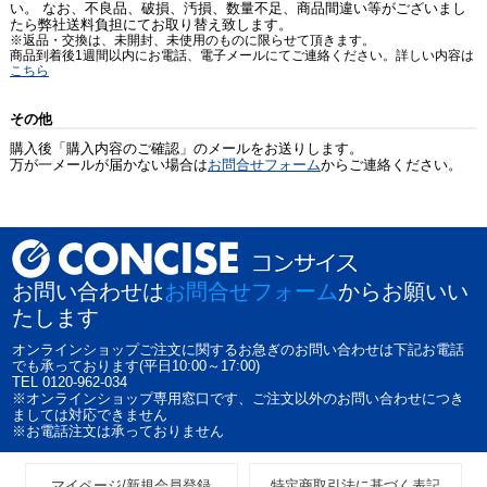
い。 なお、不良品、破損、汚損、数量不足、商品間違い等がございまし
たら弊社送料負担にてお取り替え致します。
※返品・交換は、未開封、未使用のものに限らせて頂きます。
商品到着後1週間以内にお電話、電子メールにてご連絡ください。詳しい内容は
こちら
その他
購入後「購入内容のご確認」のメールをお送りします。
万が一メールが届かない場合は
お問合せフォーム
からご連絡ください。
お問い合わせは
お問合せフォーム
からお願いい
たします
オンラインショップご注文に関するお急ぎのお問い合わせは下記お電話
でも承っております(平日10:00～17:00)
TEL 0120-962-034
※オンラインショップ専用窓口です、ご注文以外のお問い合わせにつき
ましては対応できません
※お電話注文は承っておりません
マイページ/新規会員登録
特定商取引法に基づく表記