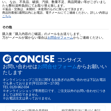
い。 なお、不良品、破損、汚損、数量不足、商品間違い等がございまし
たら弊社送料負担にてお取り替え致します。
※返品・交換は、未開封、未使用のものに限らせて頂きます。
商品到着後1週間以内にお電話、電子メールにてご連絡ください。詳しい内容は
こちら
その他
購入後「購入内容のご確認」のメールをお送りします。
万が一メールが届かない場合は
お問合せフォーム
からご連絡ください。
お問い合わせは
お問合せフォーム
からお願いい
たします
オンラインショップご注文に関するお急ぎのお問い合わせは下記お電話
でも承っております(平日10:00～17:00)
TEL 0120-962-034
※オンラインショップ専用窓口です、ご注文以外のお問い合わせにつき
ましては対応できません
※お電話注文は承っておりません
マイページ/新規会員登録
特定商取引法に基づく表記