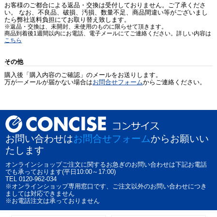
お客様のご都合による返品・交換は受付しておりません。ご了承くださ
い。 なお、不良品、破損、汚損、数量不足、商品間違い等がございまし
たら弊社送料負担にてお取り替え致します。
※返品・交換は、未開封、未使用のものに限らせて頂きます。
商品到着後1週間以内にお電話、電子メールにてご連絡ください。詳しい内容は
こちら
その他
購入後「購入内容のご確認」のメールをお送りします。
万が一メールが届かない場合は
お問合せフォーム
からご連絡ください。
お問い合わせは
お問合せフォーム
からお願いい
たします
オンラインショップご注文に関するお急ぎのお問い合わせは下記お電話
でも承っております(平日10:00～17:00)
TEL 0120-962-034
※オンラインショップ専用窓口です、ご注文以外のお問い合わせにつき
ましては対応できません
※お電話注文は承っておりません