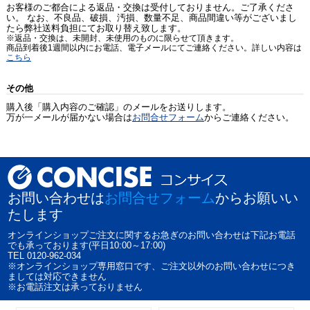
お客様のご都合による返品・交換は受付しておりません。ご了承くださ
い。 なお、不良品、破損、汚損、数量不足、商品間違い等がございまし
たら弊社送料負担にてお取り替え致します。
※返品・交換は、未開封、未使用のものに限らせて頂きます。
商品到着後1週間以内にお電話、電子メールにてご連絡ください。詳しい内容は
こちら
その他
購入後「購入内容のご確認」のメールをお送りします。
万が一メールが届かない場合は
お問合せフォーム
からご連絡ください。
お問い合わせは
お問合せフォーム
からお願いい
たします
オンラインショップご注文に関するお急ぎのお問い合わせは下記お電話
でも承っております(平日10:00～17:00)
TEL 0120-962-034
※オンラインショップ専用窓口です、ご注文以外のお問い合わせにつき
ましては対応できません
※お電話注文は承っておりません