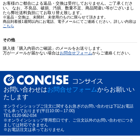
お客様のご都合による返品・交換は受付しておりません。ご了承くださ
い。 なお、不良品、破損、汚損、数量不足、商品間違い等がございまし
たら弊社送料負担にてお取り替え致します。
※返品・交換は、未開封、未使用のものに限らせて頂きます。
商品到着後1週間以内にお電話、電子メールにてご連絡ください。詳しい内容は
こちら
その他
購入後「購入内容のご確認」のメールをお送りします。
万が一メールが届かない場合は
お問合せフォーム
からご連絡ください。
お問い合わせは
お問合せフォーム
からお願いい
たします
オンラインショップご注文に関するお急ぎのお問い合わせは下記お電話
でも承っております(平日10:00～17:00)
TEL 0120-962-034
※オンラインショップ専用窓口です、ご注文以外のお問い合わせにつき
ましては対応できません
※お電話注文は承っておりません