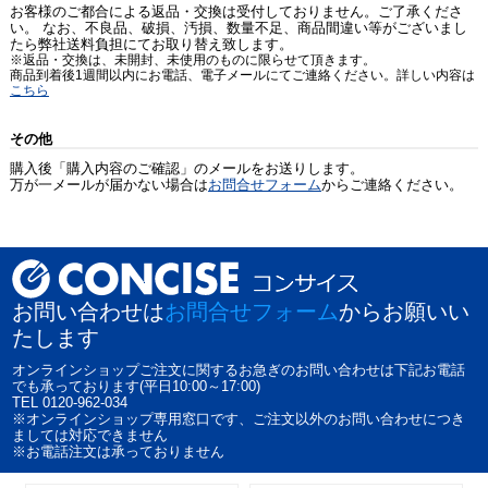
お客様のご都合による返品・交換は受付しておりません。ご了承くださ
い。 なお、不良品、破損、汚損、数量不足、商品間違い等がございまし
たら弊社送料負担にてお取り替え致します。
※返品・交換は、未開封、未使用のものに限らせて頂きます。
商品到着後1週間以内にお電話、電子メールにてご連絡ください。詳しい内容は
こちら
その他
購入後「購入内容のご確認」のメールをお送りします。
万が一メールが届かない場合は
お問合せフォーム
からご連絡ください。
お問い合わせは
お問合せフォーム
からお願いい
たします
オンラインショップご注文に関するお急ぎのお問い合わせは下記お電話
でも承っております(平日10:00～17:00)
TEL 0120-962-034
※オンラインショップ専用窓口です、ご注文以外のお問い合わせにつき
ましては対応できません
※お電話注文は承っておりません