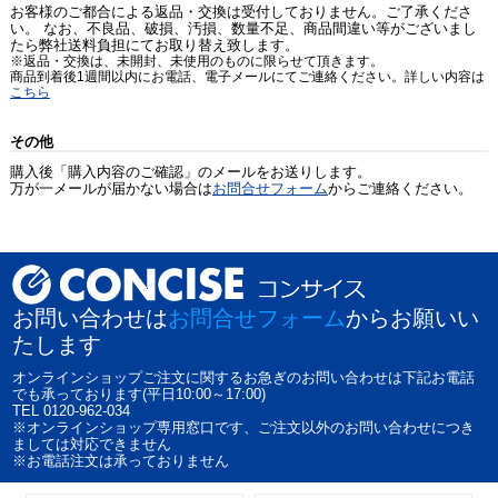
お客様のご都合による返品・交換は受付しておりません。ご了承くださ
い。 なお、不良品、破損、汚損、数量不足、商品間違い等がございまし
たら弊社送料負担にてお取り替え致します。
※返品・交換は、未開封、未使用のものに限らせて頂きます。
商品到着後1週間以内にお電話、電子メールにてご連絡ください。詳しい内容は
こちら
その他
購入後「購入内容のご確認」のメールをお送りします。
万が一メールが届かない場合は
お問合せフォーム
からご連絡ください。
お問い合わせは
お問合せフォーム
からお願いい
たします
オンラインショップご注文に関するお急ぎのお問い合わせは下記お電話
でも承っております(平日10:00～17:00)
TEL 0120-962-034
※オンラインショップ専用窓口です、ご注文以外のお問い合わせにつき
ましては対応できません
※お電話注文は承っておりません