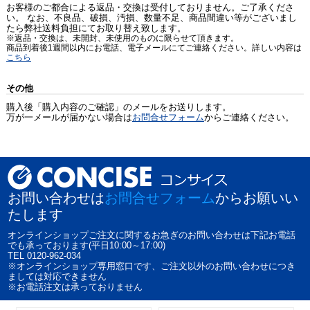
お客様のご都合による返品・交換は受付しておりません。ご了承くださ
い。 なお、不良品、破損、汚損、数量不足、商品間違い等がございまし
たら弊社送料負担にてお取り替え致します。
※返品・交換は、未開封、未使用のものに限らせて頂きます。
商品到着後1週間以内にお電話、電子メールにてご連絡ください。詳しい内容は
こちら
その他
購入後「購入内容のご確認」のメールをお送りします。
万が一メールが届かない場合は
お問合せフォーム
からご連絡ください。
お問い合わせは
お問合せフォーム
からお願いい
たします
オンラインショップご注文に関するお急ぎのお問い合わせは下記お電話
でも承っております(平日10:00～17:00)
TEL 0120-962-034
※オンラインショップ専用窓口です、ご注文以外のお問い合わせにつき
ましては対応できません
※お電話注文は承っておりません