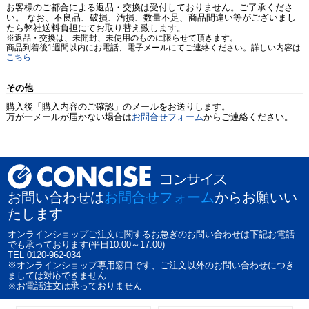
お客様のご都合による返品・交換は受付しておりません。ご了承くださ
い。 なお、不良品、破損、汚損、数量不足、商品間違い等がございまし
たら弊社送料負担にてお取り替え致します。
※返品・交換は、未開封、未使用のものに限らせて頂きます。
商品到着後1週間以内にお電話、電子メールにてご連絡ください。詳しい内容は
こちら
その他
購入後「購入内容のご確認」のメールをお送りします。
万が一メールが届かない場合は
お問合せフォーム
からご連絡ください。
お問い合わせは
お問合せフォーム
からお願いい
たします
オンラインショップご注文に関するお急ぎのお問い合わせは下記お電話
でも承っております(平日10:00～17:00)
TEL 0120-962-034
※オンラインショップ専用窓口です、ご注文以外のお問い合わせにつき
ましては対応できません
※お電話注文は承っておりません