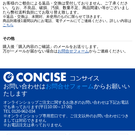
お客様のご都合による返品・交換は受付しておりません。ご了承くださ
い。 なお、不良品、破損、汚損、数量不足、商品間違い等がございまし
たら弊社送料負担にてお取り替え致します。
※返品・交換は、未開封、未使用のものに限らせて頂きます。
商品到着後1週間以内にお電話、電子メールにてご連絡ください。詳しい内容は
こちら
その他
購入後「購入内容のご確認」のメールをお送りします。
万が一メールが届かない場合は
お問合せフォーム
からご連絡ください。
お問い合わせは
お問合せフォーム
からお願いい
たします
オンラインショップご注文に関するお急ぎのお問い合わせは下記お電話
でも承っております(平日10:00～17:00)
TEL 0120-962-034
※オンラインショップ専用窓口です、ご注文以外のお問い合わせにつき
ましては対応できません
※お電話注文は承っておりません