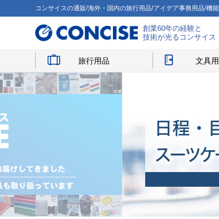
コンサイスの通販/海外・国内の旅行用品/アイデア事務用品/機
創業60年の経験と
技術が光るコンサイス
旅行用品
文具