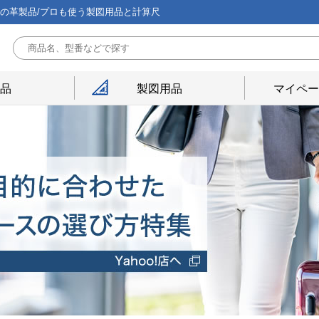
能の革製品/プロも使う製図用品と計算尺
用品
製図用品
マイペー