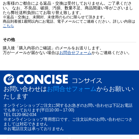
お客様のご都合による返品・交換は受付しておりません。ご了承くださ
い。 なお、不良品、破損、汚損、数量不足、商品間違い等がございまし
たら弊社送料負担にてお取り替え致します。
※返品・交換は、未開封、未使用のものに限らせて頂きます。
商品到着後1週間以内にお電話、電子メールにてご連絡ください。詳しい内容は
こちら
その他
購入後「購入内容のご確認」のメールをお送りします。
万が一メールが届かない場合は
お問合せフォーム
からご連絡ください。
お問い合わせは
お問合せフォーム
からお願いい
たします
オンラインショップご注文に関するお急ぎのお問い合わせは下記お電話
でも承っております(平日10:00～17:00)
TEL 0120-962-034
※オンラインショップ専用窓口です、ご注文以外のお問い合わせにつき
ましては対応できません
※お電話注文は承っておりません