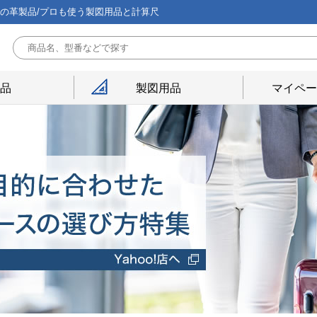
能の革製品/プロも使う製図用品と計算尺
用品
製図用品
マイペー