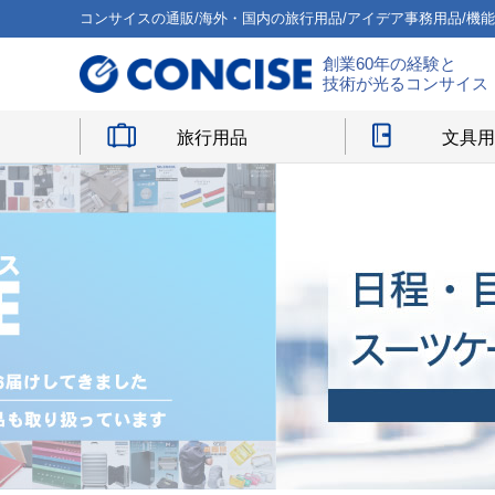
コンサイスの通販/海外・国内の旅行用品/アイデア事務用品/機
創業60年の経験と
技術が光るコンサイス
旅行用品
文具