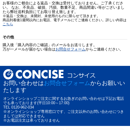
お客様のご都合による返品・交換は受付しておりません。ご了承くださ
い。 なお、不良品、破損、汚損、数量不足、商品間違い等がございまし
たら弊社送料負担にてお取り替え致します。
※返品・交換は、未開封、未使用のものに限らせて頂きます。
商品到着後1週間以内にお電話、電子メールにてご連絡ください。詳しい内容は
こちら
その他
購入後「購入内容のご確認」のメールをお送りします。
万が一メールが届かない場合は
お問合せフォーム
からご連絡ください。
お問い合わせは
お問合せフォーム
からお願いい
たします
オンラインショップご注文に関するお急ぎのお問い合わせは下記お電話
でも承っております(平日10:00～17:00)
TEL 0120-962-034
※オンラインショップ専用窓口です、ご注文以外のお問い合わせにつき
ましては対応できません
※お電話注文は承っておりません