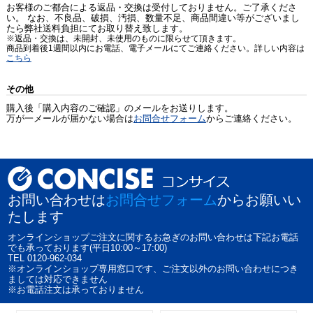
お客様のご都合による返品・交換は受付しておりません。ご了承くださ
い。 なお、不良品、破損、汚損、数量不足、商品間違い等がございまし
たら弊社送料負担にてお取り替え致します。
※返品・交換は、未開封、未使用のものに限らせて頂きます。
商品到着後1週間以内にお電話、電子メールにてご連絡ください。詳しい内容は
こちら
その他
購入後「購入内容のご確認」のメールをお送りします。
万が一メールが届かない場合は
お問合せフォーム
からご連絡ください。
お問い合わせは
お問合せフォーム
からお願いい
たします
オンラインショップご注文に関するお急ぎのお問い合わせは下記お電話
でも承っております(平日10:00～17:00)
TEL 0120-962-034
※オンラインショップ専用窓口です、ご注文以外のお問い合わせにつき
ましては対応できません
※お電話注文は承っておりません