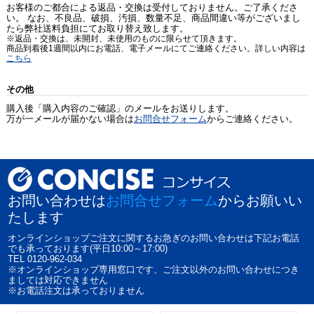
お客様のご都合による返品・交換は受付しておりません。ご了承くださ
い。 なお、不良品、破損、汚損、数量不足、商品間違い等がございまし
たら弊社送料負担にてお取り替え致します。
※返品・交換は、未開封、未使用のものに限らせて頂きます。
商品到着後1週間以内にお電話、電子メールにてご連絡ください。詳しい内容は
こちら
その他
購入後「購入内容のご確認」のメールをお送りします。
万が一メールが届かない場合は
お問合せフォーム
からご連絡ください。
お問い合わせは
お問合せフォーム
からお願いい
たします
オンラインショップご注文に関するお急ぎのお問い合わせは下記お電話
でも承っております(平日10:00～17:00)
TEL 0120-962-034
※オンラインショップ専用窓口です、ご注文以外のお問い合わせにつき
ましては対応できません
※お電話注文は承っておりません