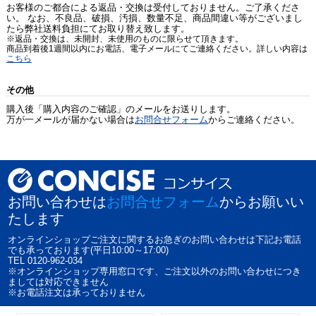
お客様のご都合による返品・交換は受付しておりません。ご了承くださ
い。 なお、不良品、破損、汚損、数量不足、商品間違い等がございまし
たら弊社送料負担にてお取り替え致します。
※返品・交換は、未開封、未使用のものに限らせて頂きます。
商品到着後1週間以内にお電話、電子メールにてご連絡ください。詳しい内容は
こちら
その他
購入後「購入内容のご確認」のメールをお送りします。
万が一メールが届かない場合は
お問合せフォーム
からご連絡ください。
お問い合わせは
お問合せフォーム
からお願いい
たします
オンラインショップご注文に関するお急ぎのお問い合わせは下記お電話
でも承っております(平日10:00～17:00)
TEL 0120-962-034
※オンラインショップ専用窓口です、ご注文以外のお問い合わせにつき
ましては対応できません
※お電話注文は承っておりません