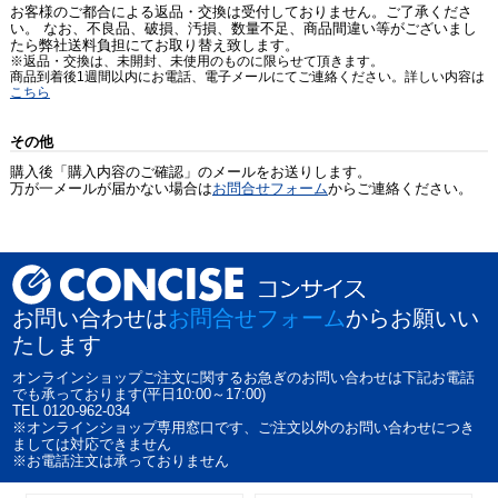
お客様のご都合による返品・交換は受付しておりません。ご了承くださ
い。 なお、不良品、破損、汚損、数量不足、商品間違い等がございまし
たら弊社送料負担にてお取り替え致します。
※返品・交換は、未開封、未使用のものに限らせて頂きます。
商品到着後1週間以内にお電話、電子メールにてご連絡ください。詳しい内容は
こちら
その他
購入後「購入内容のご確認」のメールをお送りします。
万が一メールが届かない場合は
お問合せフォーム
からご連絡ください。
お問い合わせは
お問合せフォーム
からお願いい
たします
オンラインショップご注文に関するお急ぎのお問い合わせは下記お電話
でも承っております(平日10:00～17:00)
TEL 0120-962-034
※オンラインショップ専用窓口です、ご注文以外のお問い合わせにつき
ましては対応できません
※お電話注文は承っておりません