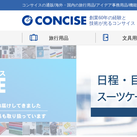
コンサイスの通販/海外・国内の旅行用品/アイデア事務用品/機
創業60年の経験と
技術が光るコンサイス
旅行用品
文具