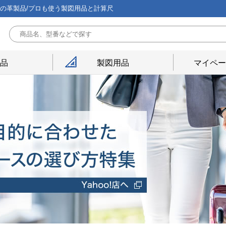
能の革製品/プロも使う製図用品と計算尺
用品
製図用品
マイペー