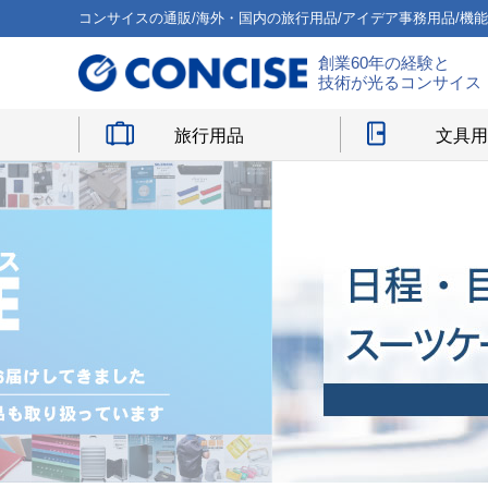
コンサイスの通販/海外・国内の旅行用品/アイデア事務用品/機
創業60年の経験と
技術が光るコンサイス
旅行用品
文具