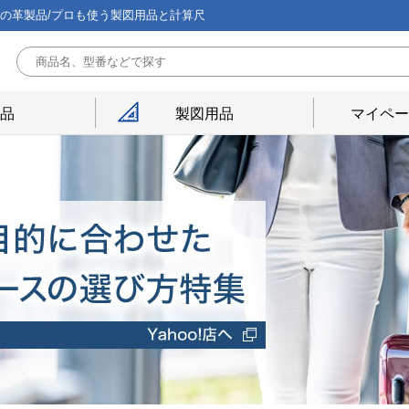
能の革製品/プロも使う製図用品と計算尺
用品
製図用品
マイペー