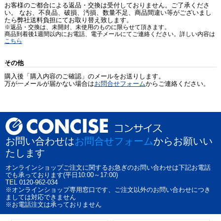
お客様のご都合による返品・交換は受付しておりません。ご了承くださ
い。 なお、不良品、破損、汚損、数量不足、商品間違い等がございまし
たら弊社送料負担にてお取り替え致します。
※返品・交換は、未開封、未使用のものに限らせて頂きます。
商品到着後1週間以内にお電話、電子メールにてご連絡ください。詳しい内容は
こちら
その他
購入後「購入内容のご確認」のメールをお送りします。
万が一メールが届かない場合は
お問合せフォーム
からご連絡ください。
お問い合わせは
お問合せフォーム
からお願いい
たします
オンラインショップご注文に関するお急ぎのお問い合わせは下記お電話
でも承っております(平日10:00～17:00)
TEL 0120-962-034
※オンラインショップ専用窓口です、ご注文以外のお問い合わせにつき
ましては対応できません
※お電話注文は承っておりません