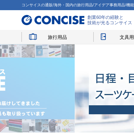
コンサイスの通販/海外・国内の旅行用品/アイデア事務用品/機
創業60年の経験と
技術が光るコンサイス
旅行用品
文具