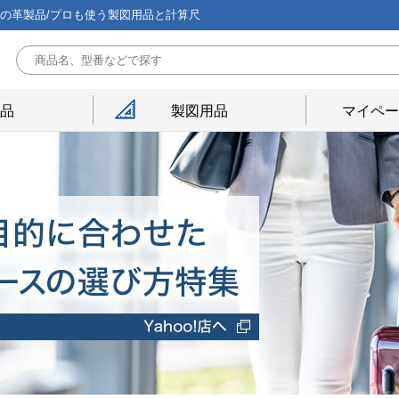
能の革製品/プロも使う製図用品と計算尺
用品
製図用品
マイペー