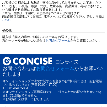
お客様のご都合による返品・交換は受付しておりません。ご了承くださ
い。 なお、不良品、破損、汚損、数量不足、商品間違い等がございまし
たら弊社送料負担にてお取り替え致します。
※返品・交換は、未開封、未使用のものに限らせて頂きます。
商品到着後1週間以内にお電話、電子メールにてご連絡ください。詳しい内容は
こちら
その他
購入後「購入内容のご確認」のメールをお送りします。
万が一メールが届かない場合は
お問合せフォーム
からご連絡ください。
お問い合わせは
お問合せフォーム
からお願いい
たします
オンラインショップご注文に関するお急ぎのお問い合わせは下記お電話
でも承っております(平日10:00～17:00)
TEL 0120-962-034
※オンラインショップ専用窓口です、ご注文以外のお問い合わせにつき
ましては対応できません
※お電話注文は承っておりません