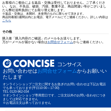
お客様のご都合による返品・交換は受付しておりません。ご了承くださ
い。 なお、不良品、破損、汚損、数量不足、商品間違い等がございまし
たら弊社送料負担にてお取り替え致します。
※返品・交換は、未開封、未使用のものに限らせて頂きます。
商品到着後1週間以内にお電話、電子メールにてご連絡ください。詳しい内容は
こちら
その他
購入後「購入内容のご確認」のメールをお送りします。
万が一メールが届かない場合は
お問合せフォーム
からご連絡ください。
お問い合わせは
お問合せフォーム
からお願いい
たします
オンラインショップご注文に関するお急ぎのお問い合わせは下記お電話
でも承っております(平日10:00～17:00)
TEL 0120-962-034
※オンラインショップ専用窓口です、ご注文以外のお問い合わせにつき
ましては対応できません
※お電話注文は承っておりません