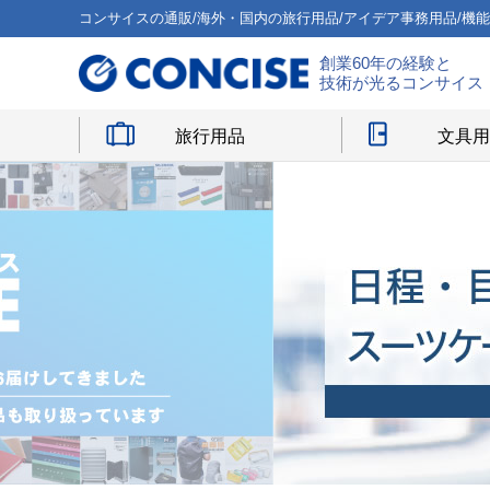
コンサイスの通販/海外・国内の旅行用品/アイデア事務用品/機
創業60年の経験と
技術が光るコンサイス
旅行用品
文具