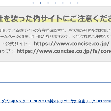
張 ダブルキャスター HINOMOTO製ストッパー付き 台座フック HPL23