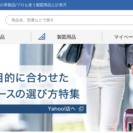
能の革製品/プロも使う製図用品と計算尺
用品
製図用品
マイペー