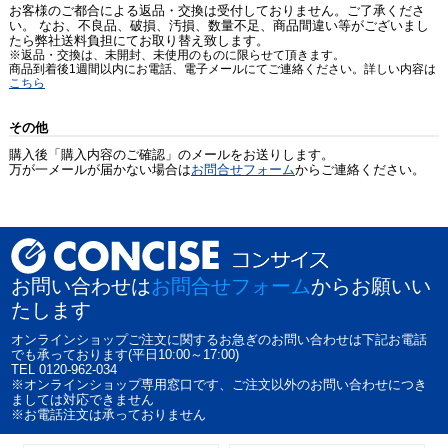
お客様のご都合による返品・交換は受付しておりません。ご了承くださ
い。 なお、不良品、破損、汚損、数量不足、商品間違い等がございまし
たら弊社送料負担にてお取り替え致します。
※返品・交換は、未開封、未使用のものに限らせて頂きます。
商品到着後1週間以内にお電話、電子メールにてご連絡ください。詳しい内容は
こちら
その他
購入後「購入内容のご確認」のメールをお送りします。
万が一メールが届かない場合は
お問合せフォーム
からご連絡ください。
お問い合わせは
お問合せフォーム
からお願いい
たします
オンラインショップご注文に関するお急ぎのお問い合わせは下記お電話
でも承っております(平日10:00～17:00)
TEL 0120-962-034
※オンラインショップ専用窓口です、ご注文以外のお問い合わせにつき
ましては対応できません
※お電話注文は承っておりません