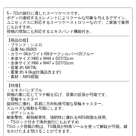
5～7日の旅行に適したスーツケースです。
ボディの連続するエレメントによりクールな印象を与えるデザイン。
ユニセックスに対応するスーツケーストロリーなので、ご家族で兼用
にもおすすめ。
荷物の増加にも対応するエキスパンド機能付き。
【商品仕様】
・ブランド：シエロ
・品番:No.05003
・カラー:06ホワイト/09ダークシルバー/15ブルー
・本体サイズ:H60 x W44 x D27/31cm
・全体サイズ:H66 x W47 x D27/31cm
・容量:約 68/79L
・重量:約 4.0kg(付属品含まず)
・素材：ABS樹脂
【特徴】
・エキスパンダブル
荷物の量に応じてマチ幅を広げ、容量の拡張が可能です。
・双輪キャスター
旋回性に優れ、容易に方向転換可能な双輪キャスター。
スムーズな移動を可能にします。
・ボディシェル
耐衝撃性、耐熱耐寒性、強靭性に優れるABS樹脂を採用。
・TSロック付きで海外旅行にもおすすめ
TSロック搭載の鞄は、TS職員が特殊ツールを使って解錠が可能。鍵
をかけたまま預けることができます。