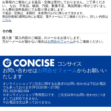
お客様のご都合による返品・交換は受付しておりません。ご了承くださ
い。 なお、不良品、破損、汚損、数量不足、商品間違い等がございまし
たら弊社送料負担にてお取り替え致します。
※返品・交換は、未開封、未使用のものに限らせて頂きます。
商品到着後1週間以内にお電話、電子メールにてご連絡ください。詳しい内容は
こちら
その他
購入後「購入内容のご確認」のメールをお送りします。
万が一メールが届かない場合は
お問合せフォーム
からご連絡ください。
お問い合わせは
お問合せフォーム
からお願いい
たします
オンラインショップご注文に関するお急ぎのお問い合わせは下記お電話
でも承っております(平日10:00～17:00)
TEL 0120-962-034
※オンラインショップ専用窓口です、ご注文以外のお問い合わせにつき
ましては対応できません
※お電話注文は承っておりません