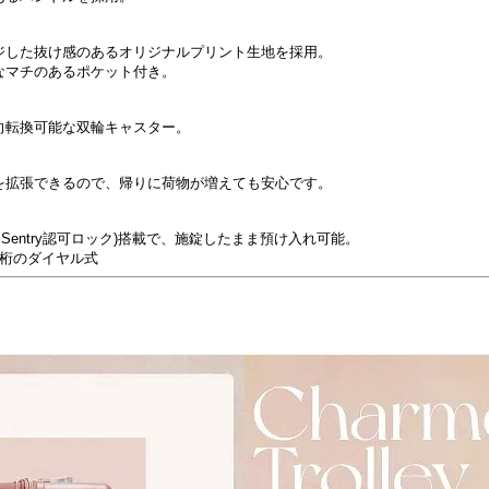
ジした抜け感のあるオリジナルプリント生地を採用。
なマチのあるポケット付き。
向転換可能な双輪キャスター。
を拡張できるので、帰りに荷物が増えても安心です。
el Sentry認可ロック)搭載で、施錠したまま預け入れ可能。
3桁のダイヤル式