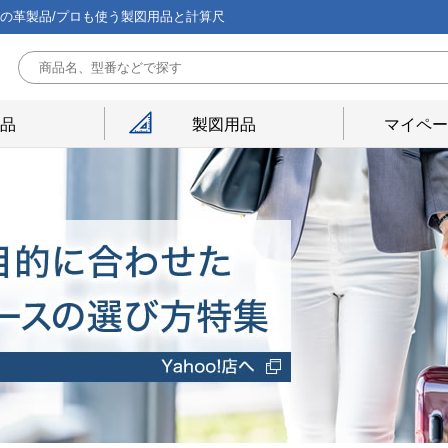
能の革製品/プロも使う製図用品と計算尺
用品
製図用品
マイペー