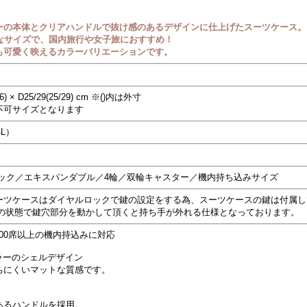
ーの本体とクリアハンドルで抜け感のあるデザインに仕上げたスーツケース。
適なサイズで、国内旅行や女子旅におすすめ！
も可愛く映えるカラーバリエーションです。
) × D25/29(25/29) cm ※()内は外寸
不可サイズとなります
L）
ロック／エキスパンダブル／4輪／双輪キャスター／機内持ち込みサイズ
ーツケースはダイヤルロックで鍵の設定をする為、スーツケースの鍵は付属し
0）の状態で鍵穴部分を動かして頂くと持ち手が外れる仕様となっております。
100席以上の機内持込みに対応
ラーのシェルデザイン
ちにくいマットな質感です。
あるハンドルを採用。