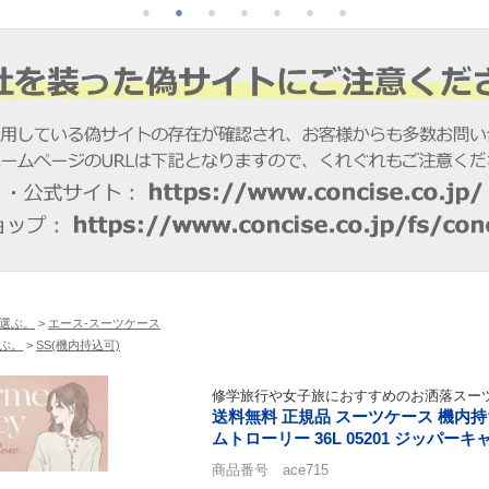
選ぶ。
>
エース-スーツケース
ぶ。
>
SS(機内持込可)
修学旅行や女子旅におすすめのお洒落スー
送料無料 正規品 スーツケース 機内持ち込
ムトローリー 36L 05201 ジッパー
商品番号 ace715