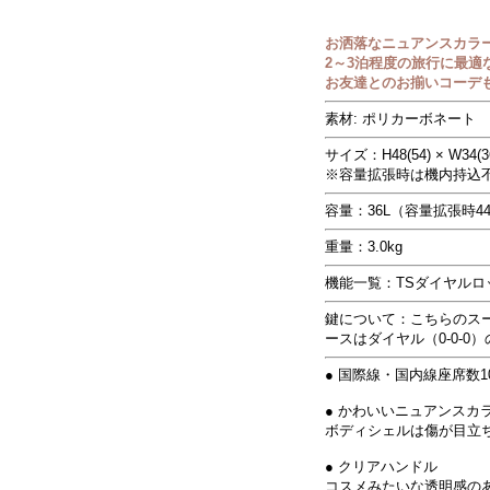
お洒落なニュアンスカラ
2～3泊程度の旅行に最
お友達とのお揃いコーデ
素材: ポリカーボネート
サイズ：H48(54) × W34(36
※容量拡張時は機内持込
容量：36L（容量拡張時44
重量：3.0kg
機能一覧：TSダイヤル
鍵について：こちらのス
ースはダイヤル（0-0-
● 国際線・国内線座席数
● かわいいニュアンスカ
ボディシェルは傷が目立
● クリアハンドル
コスメみたいな透明感の