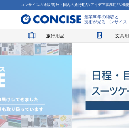
コンサイスの通販/海外・国内の旅行用品/アイデア事務用品/機
創業60年の経験と
技術が光るコンサイス
旅行用品
文具