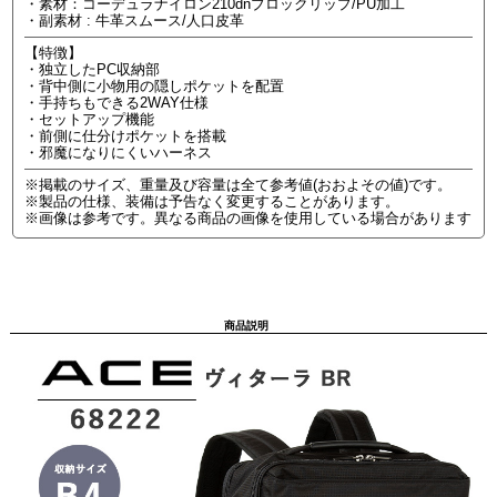
・素材：コーデュラナイロン210dnブロックリップ/PU加工
・副素材 : 牛革スムース/人口皮革
【特徴】
・独立したPC収納部
・背中側に小物用の隠しポケットを配置
・手持ちもできる2WAY仕様
・セットアップ機能
・前側に仕分けポケットを搭載
・邪魔になりにくいハーネス
※掲載のサイズ、重量及び容量は全て参考値(おおよその値)です。
※製品の仕様、装備は予告なく変更することがあります。
※画像は参考です。異なる商品の画像を使用している場合があります
商品説明