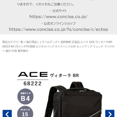
商品カテゴリ一覧
>
旅行用品 | トラベルグッズ
> 送料無料 正規品 エース ACE ヴィターラBR
68222 B4 15インチPC収納 ビジネスバッグ サイドハンドル付 セットアップ リュック ファスナ
ー 旅行 出張 修学旅行