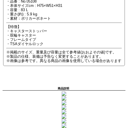
・品番 : No.05108
・本体サイズcm : H75×W51×H31
・容量 : 83 L
・重さ(約) : 5.9 kg
・素材：ポリカーボネート
【特徴】
・キャスターストッパー
・双輪キャスター
・フレームタイプ
・TSAダイヤルロック
※掲載のサイズ、重量及び容量は全て参考値(おおよその値)です。
※製品の仕様、装備は予告なく変更することがあります。
※画像は参考です。異なる商品の画像を使用している場合があります
商品説明