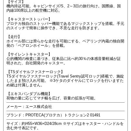
【サイズ】
機内持込可能。キャビンサイズ/S、2～3日の旅行向け。国際線、国
内線100席以上の航空機に対応。
【キャスターストッパー】
プロテカ独自のストッパー機能であるマジックストップを搭載。手元
のスイッチで簡単に操作でき、不意な走行を防ぎます。
【走行】
ホイール部には滑らかな走行を可能にする、ベアリング内蔵の独自開
発の「ベアロンホイール」を搭載。
【サイレントキャスター】
公的機関の検査に基づき、従来品に比べ約30％の体感音量軽減が証
明された、自社開発のキャスター。
【TSダイヤルファスナーロック】
TSダイヤルファスナーロック(Travel Sentry認可ロック)搭載で、施錠
したまま預け入れ可能。 ※3ケタのダイヤルにてロックを行いますた
め鍵は付属しません。
【エキスパンダブル機能】
荷物の量に応じてマチ幅を広げ、容量の拡張が可能。
メーカー：エース株式会社
ブランド：PROTECA(プロテカ）トラクション2 01491
サイズ：約H55×W36×D24/28cm ※サイズはキャスター・ハンドルを
含む外寸表記です。