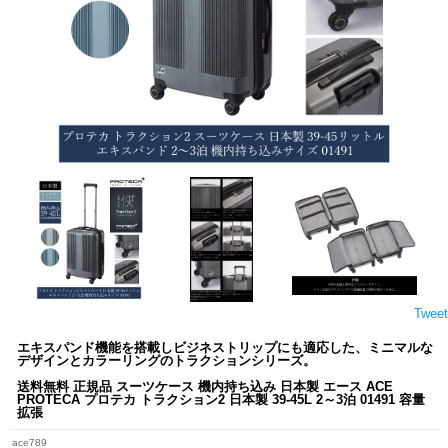
Tweet
エキスパンド機能を搭載しビジネストリップにも適応した、ミニマルな
デザインとカラーリングのトラクションシリーズ。
送料無料 正規品 スーツケース 機内持ち込み 日本製 エース ACE
PROTECA プロテカ トラクション2 日本製 39-45L 2～3泊 01491 容量
拡張
ace789