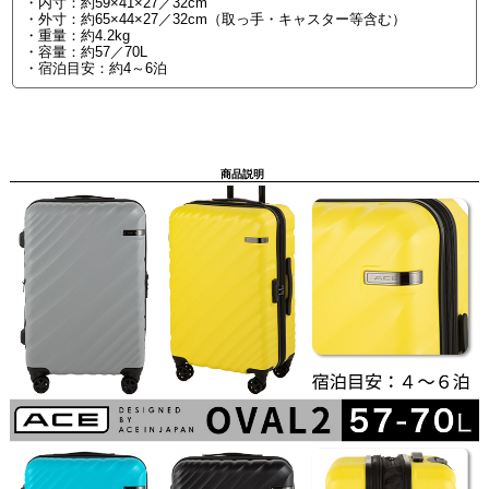
・内寸：約59×41×27／32cm
・外寸：約65×44×27／32cm（取っ手・キャスター等含む）
・重量：約4.2kg
・容量：約57／70L
・宿泊目安：約4～6泊
商品説明