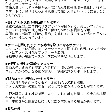
4～6泊程度の旅行や出張に最適なサイズの、エキスパンダブル機能
付きスーツケースです。
荷物の量に応じてマチ幅を5cm広げられる拡張機能を搭載し、行きは
スマートに、帰りはたっぷり収納して預け入れというように使い分け
が可能です。
■美しさと耐久性を兼ね備えたボディ
優雅な流線型と立体的なリブデザインが目を引く、美しいフォルム。
ボディには衝撃に強く耐久性に優れたABS混合樹脂を採用。
表面にはシボ加工（細かな凹凸）を施しており、キズや汚れが目立ち
にくい仕様になっています。
■ケースを閉じたままでも荷物を取り出せるポケット
エキスパンド使用時には、スーツケースを開けずに内部のマルチポケ
ットにアクセス可能なファスナーを装備。
移動中や狭い場所でもスムーズに荷物を取り出せます。
■走行性に優れた双輪キャスター
凹凸の多い路面でも安定した走行が可能な双輪キャスターを採用。
スムーズかつ静かな移動を実現し、快適な旅をサポートします。
■TSAロックで安心のセキュリティ
カギの持ち歩きが不要なダイヤル式TSA LOCKを採用。
アメリカ方面への旅行でも、安心して荷物を預けることができます。
※TSA職員による検査状況により、まれに鍵を破壊して検査される場
合があります。
※日本出国時は航空会社により開錠を求められる場合があります。
■製品仕様